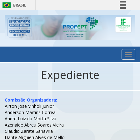
BRASIL
Simplifique!
Comunica BR
Participe
Acesso à informação
Legislação
Toggl
navig
Canais
Expediente
Comissão Organizadora:
Airton Jose Vinholi Junior
Anderson Martins Correa
Andre Luiz da Motta Silva
Azenaide Abreu Soares Vieira
Claudio Zarate Sanavria
Dante Alighieri Alves de Mello