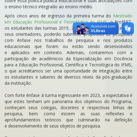
sobre essa política pública educacional e suas articulações com
o ensino técnico integrado ao ensino médio.
Após cinco anos de ingresso da primeira turma do
Mestrado
em Educação Profissional e Tecnológica do IFMS
, o ProfEPT,
os estudantes das turmas 2019, 2021 e 2022, juntamente com
seus orientadores, poderão submeter propostas de pesquisas
com ênfase nos trabalhos de pesquisa e nos produtos
educacionais que foram ou estão sendo desenvolvidos
e aplicados em contexto. Ademais, contaremos com a
participação de acadêmicos da Especialização em Docência
para a Educação Profissional, Científica e Tecnológica do IFMS,
o que acreditamos ser uma oportunidade de integração entre
os estudantes e saberes de diversos níveis da pós-graduação
da instituição.
Com forte ênfase à turma ingressante em 2023, a expectativa é
que estes tenham um panorama dos objetivos do Programa,
conheçam seus colegas, docentes e respectivas linhas de
pesquisa, bem como iniciem as suas reflexões e
aprofundamentos teóricos que culminarão na definição
e desenvolvimento de seus objetos de pesquisa.