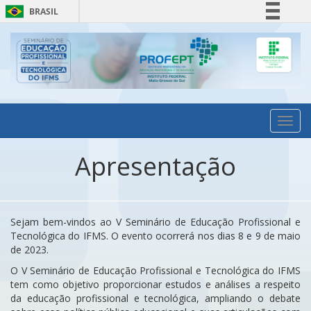
BRASIL
Simplifique!
Comunica BR
Participe
Acesso à informação
Legislação
Toggl
navig
Canais
Apresentação
Sejam bem-vindos ao V Seminário de Educação Profissional e
Tecnológica do IFMS. O evento ocorrerá nos dias 8 e 9 de maio
de 2023.
O V Seminário de Educação Profissional e Tecnológica do IFMS
tem como objetivo proporcionar estudos e análises a respeito
da educação profissional e tecnológica, ampliando o debate