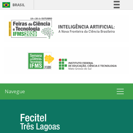
BRASIL
Simplifique!
Comunica BR
Participe
Acesso à informação
Legislação
Canais
Navegue