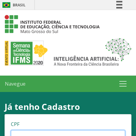
BRASIL
Simplifique!
Comunica BR
Participe
Acesso à informação
Legislação
Canais
Navegue
Já tenho Cadastro
CPF