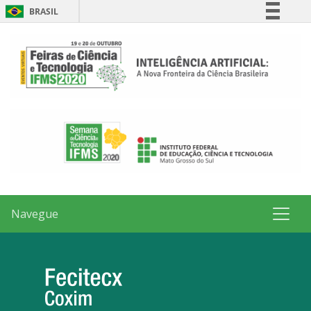
BRASIL
Simplifique!
Comunica BR
Participe
Acesso à informação
Legislação
Canais
Navegue