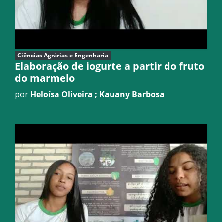
Ciências Agrárias e Engenharia
Elaboração de iogurte a partir do fruto
do marmelo
por
Heloísa Oliveira ; Kauany Barbosa