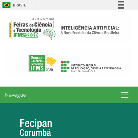
BRASIL
Simplifique!
Comunica BR
Participe
Acesso à informação
Legislação
Canais
Navegue