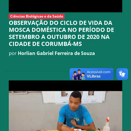
Ciências Biológicas e da Saúde
OBSERVAÇÃO DO CICLO DE VIDA DA
MOSCA DOMÉSTICA NO PERÍODO DE
SETEMBRO A OUTUBRO DE 2020 NA
CIDADE DE CORUMBÁ-MS
por
Horlian Gabriel Ferreira de Souza