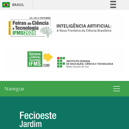
BRASIL
Simplifique!
Comunica BR
Participe
Acesso à informação
Legislação
Canais
Navegue