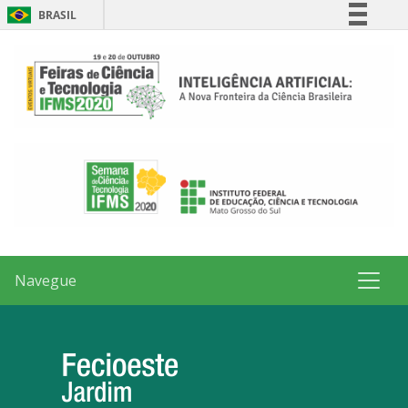
BRASIL
Simplifique!
Comunica BR
Participe
Acesso à informação
Legislação
Canais
Navegue