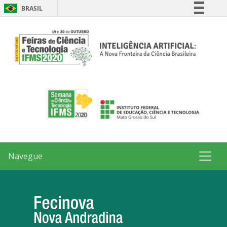
BRASIL
Simplifique!
Comunica BR
Participe
Acesso à informação
Legislação
Canais
Navegue