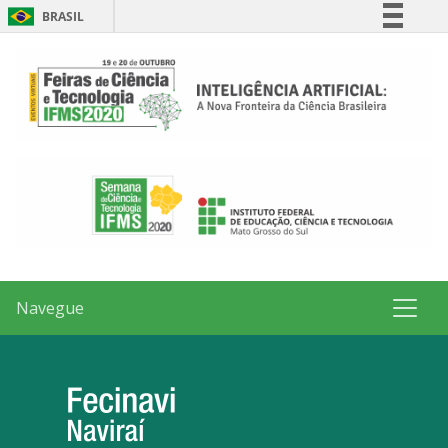
BRASIL
Simplifique!
Comunica BR
Participe
Acesso à informação
Legislação
Canais
Navegue