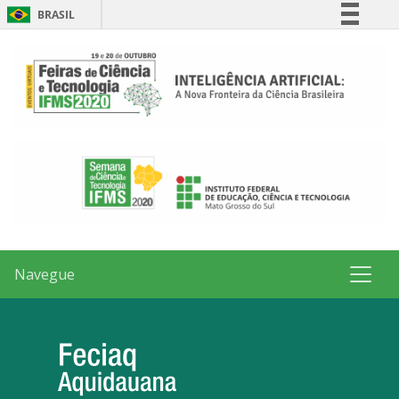
BRASIL
Simplifique!
Comunica BR
Participe
Acesso à informação
Legislação
Canais
Navegue