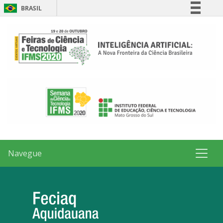
BRASIL
Simplifique!
Comunica BR
Participe
Acesso à informação
Legislação
Canais
Navegue