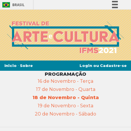
BRASIL
Simplifique!
Comunica BR
Participe
Acesso à informação
Legislação
Canais
·
Login ou Cadastre-se
Inicio
Sobre
PROGRAMAÇÃO
16 de Novembro - Terça
17 de Novembro - Quarta
18 de Novembro - Quinta
19 de Novembro - Sexta
20 de Novembro - Sábado