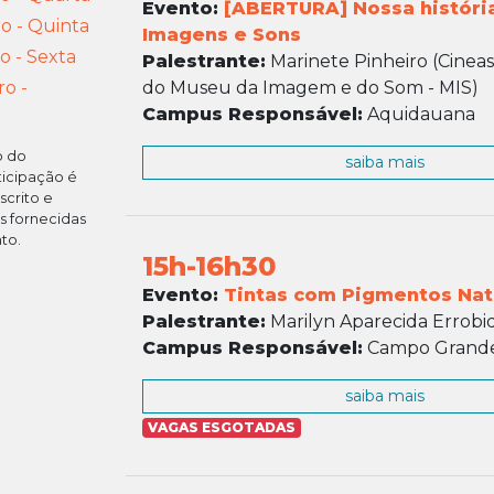
Evento:
[ABERTURA] Nossa históri
o - Quinta
Imagens e Sons
 - Sexta
Palestrante:
Marinete Pinheiro (Cineas
o -
do Museu da Imagem e do Som - MIS)
Campus Responsável:
Aquidauana
o do
saiba mais
ticipação é
scrito e
es fornecidas
to.
15h-16h30
Evento:
Tintas com Pigmentos Nat
Palestrante:
Marilyn Aparecida Errobi
Campus Responsável:
Campo Grand
saiba mais
VAGAS ESGOTADAS