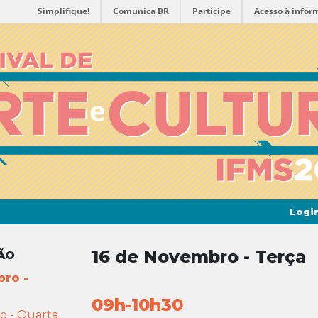
Simplifique!
Comunica BR
Participe
Acesso à infor
Logi
16 de Novembro - Terça
ÃO
ro -
09h-10h30
o - Quarta