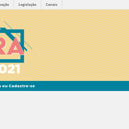
mação
Legislação
Canais
n ou Cadastre-se