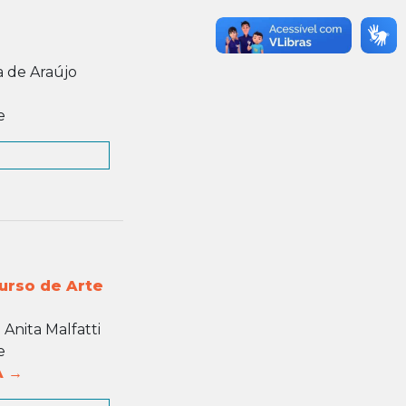
a de Araújo
e
urso de Arte
Anita Malfatti
e
A →