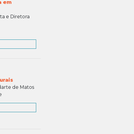
a em
ta e Diretora
urais
darte de Matos
e