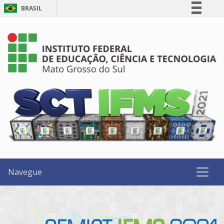
BRASIL
Simplifique!
Comunica BR
Participe
Acesso à informação
Legislação
Canais
Navegue