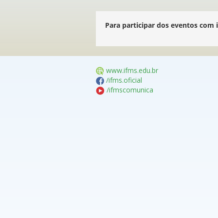
Para participar dos eventos com i
www.ifms.edu.br
/ifms.oficial
/ifmscomunica