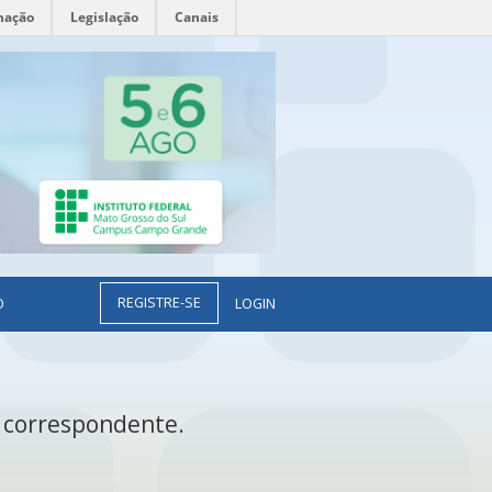
mação
Legislação
Canais
REGISTRE-SE
O
LOGIN
o correspondente.