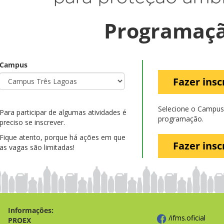
Programaç
Campus
Fazer insc
Selecione o Campus 
Para participar de algumas atividades é
programação.
preciso se inscrever.
Fique atento, porque há ações em que
Fazer insc
as vagas são limitadas!
Informações:
/ifms.oficial
PROEX