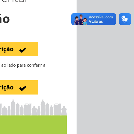
ão
rição
ao lado para conferir a
rição