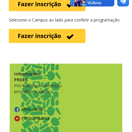
Fazer inscrição
Selecione o Campus ao lado para conferir a programação.
Fazer inscrição
Informações:
PROEX
Pró-Reitoria de Extensão
proex@ifms.edu.br
/ifms.oficial
/ifmscomunica