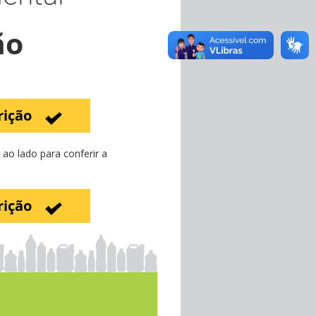
ão
rição
ao lado para conferir a
rição