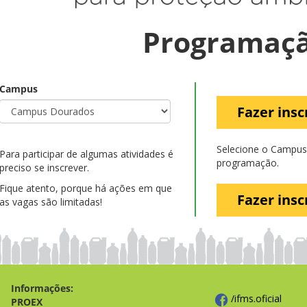
Programaç
Campus
Fazer insc
Selecione o Campus 
Para participar de algumas atividades é
programação.
preciso se inscrever.
Fique atento, porque há ações em que
Fazer insc
as vagas são limitadas!
Informações:
/ifms.oficial
PROEX