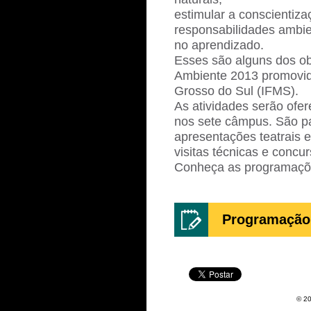
estimular a conscientiz
responsabilidades ambi
no aprendizado.
Esses são alguns dos o
Ambiente 2013 promovida
Grosso do Sul (IFMS).
As atividades serão ofer
nos sete câmpus. São pa
apresentações teatrais 
visitas técnicas e concur
Conheça as programaçõe
Programação 
© 20