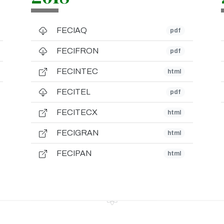
FECIAQ
pdf
FECIFRON
pdf
FECINTEC
html
FECITEL
pdf
FECITECX
html
FECIGRAN
html
FECIPAN
html