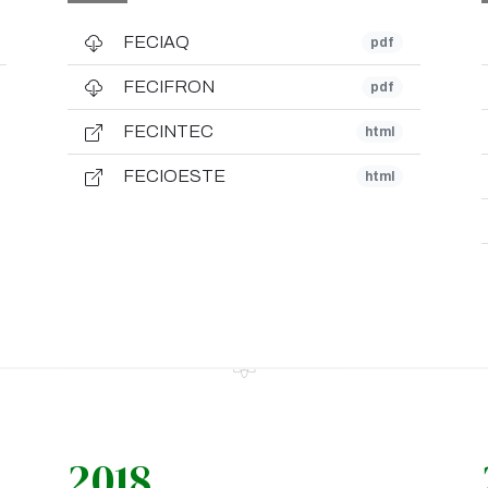
FECIAQ
pdf
FECIFRON
pdf
FECINTEC
html
FECIOESTE
html
2018