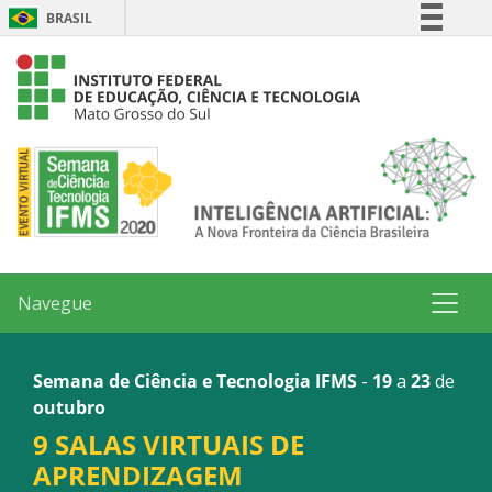
BRASIL
Simplifique!
Comunica BR
Participe
Acesso à informação
Legislação
Canais
Navegue
Semana de Ciência e Tecnologia IFMS
-
19
a
23
de
outubro
9 SALAS VIRTUAIS DE
APRENDIZAGEM