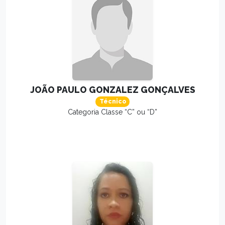
JOÃO PAULO GONZALEZ GONÇALVES
Técnico
Categoria Classe “C” ou “D”