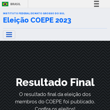
BRASIL
Simplifique!
INSTITUTO FEDERAL DE MATO GROSSO DO SUL
Eleição COEPE 2023
Comunica BR
Participe
Acesso à informação
Legislação
Canais
Resultado Final
O resultado final da eleição dos
membros do COEPE foi publicado.
Confira os eleitos!