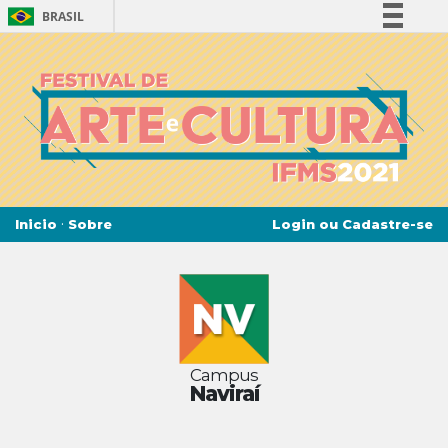
BRASIL
Simplifique!
Comunica BR
Participe
Acesso à informação
Legislação
Canais
·
Login ou Cadastre-se
Inicio
Sobre
Campus
Naviraí