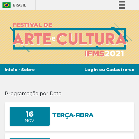
BRASIL
Simplifique!
Comunica BR
Participe
Acesso à informação
Legislação
Canais
·
Login ou Cadastre-se
Inicio
Sobre
Programação por Data
16
TERÇA-FEIRA
NOV